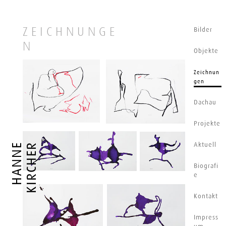
ZEICHNUNGE
Bilder
N
Objekte
Zeichnun
gen
Dachau
Projekte
Aktuell
H
A
N
N
E
K
I
R
C
H
E
R
Biografi
e
Kontakt
Impress