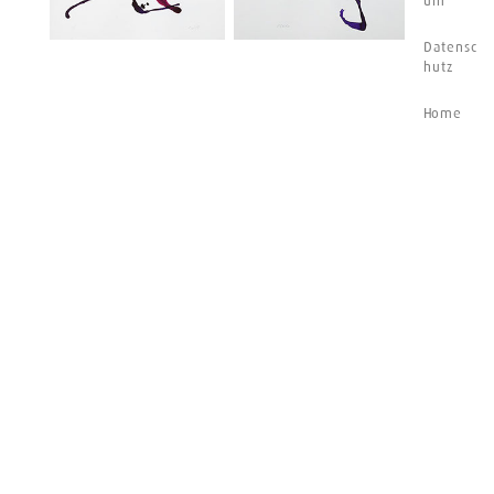
um
Datensc
hutz
Home