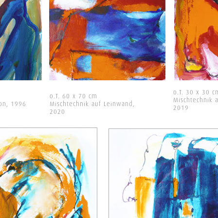
o.T. 30 x 30 c
o.T. 60 x 70 cm
Mischtechnik 
ton, 1996
Mischtechnik auf Leinwand,
2019
2020