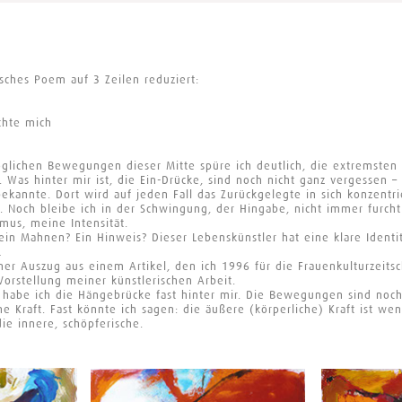
isches Poem auf 3 Zeilen reduziert:
chte mich
möglichen Bewegungen dieser Mitte spüre ich deutlich, die extremste
 Was hinter mir ist, die Ein-Drücke, sind noch nicht ganz vergessen –
ekannte. Dort wird auf jeden Fall das Zurückgelegte in sich konzentri
. Noch bleibe ich in der Schwingung, der Hingabe, nicht immer furchtl
hmus, meine Intensität.
ein Mahnen? Ein Hinweis? Dieser Lebenskünstler hat eine klare Identitä
…
iner Auszug aus einem Artikel, den ich 1996 für die Frauenkulturzeitsc
 Vorstellung meiner künstlerischen Arbeit.
r, habe ich die Hängebrücke fast hinter mir. Die Bewegungen sind no
e Kraft. Fast könnte ich sagen: die äußere (körperliche) Kraft ist wen
ie innere, schöpferische.