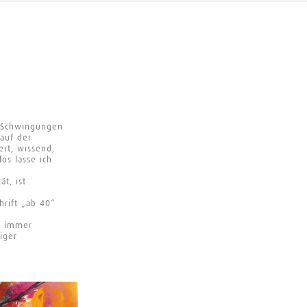
n Schwingungen
 auf der
ert, wissend,
os lasse ich
t, ist
hrift „ab 40“
ch immer
iger