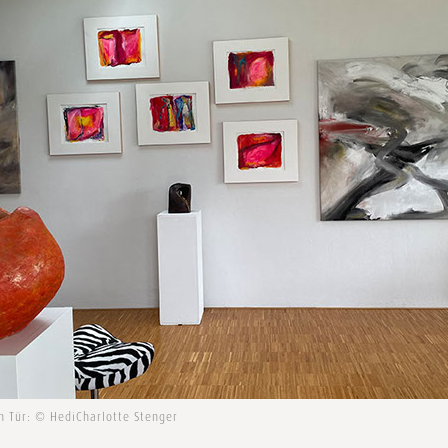
en Tür: © HediCharlotte Stenger