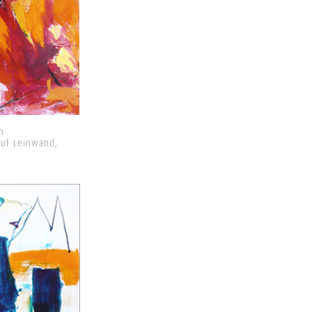
m
auf Leinwand,